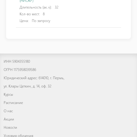
(НИОКР)
Длительность (ак.ч):
32
Кол-во мест:
8
Цена:
По запросу
ИНН 5904355180
ОГРН 1175958039586
Юридический адрес: 614010, г. Пермь,
ул. Клары Цеткин, д. 14, оф. 32
Курсы
Расписание
О нас
Акции
Новости
Условия обучения