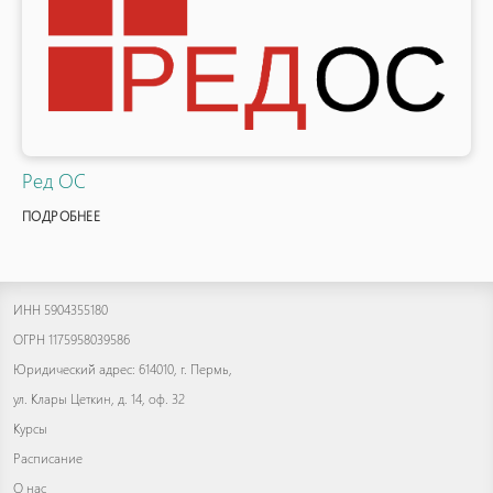
Ред ОС
ПОДРОБНЕЕ
ИНН 5904355180
ОГРН 1175958039586
Юридический адрес: 614010, г. Пермь,
ул. Клары Цеткин, д. 14, оф. 32
Курсы
Расписание
О нас