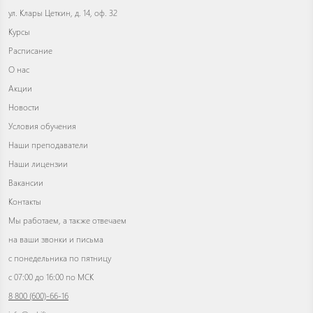
ул. Клары Цеткин, д. 14, оф. 32
Курсы
Расписание
О нас
Акции
Новости
Условия обучения
Наши преподаватели
Наши лицензии
Вакансии
Контакты
Мы работаем, а также отвечаем
на ваши звонки и письма
с понедельника по пятницу
с 07:00 до 16:00 по МСК
8 800 (600)-66-16