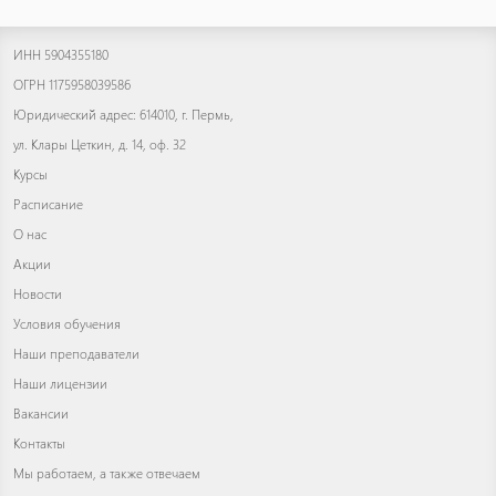
ИНН 5904355180
ОГРН 1175958039586
Юридический адрес: 614010, г. Пермь,
ул. Клары Цеткин, д. 14, оф. 32
Курсы
Расписание
О нас
Акции
Новости
Условия обучения
Наши преподаватели
Наши лицензии
Вакансии
Контакты
Мы работаем, а также отвечаем