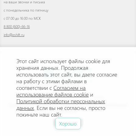
на ваши звонки и письма
с понедельника по пятницу
с 07:00 до 16:00 по МСК
8 800 (600)-66-16
info@eshift.ru
Этот сайт использует файлы cookie для
хранения данных. Продолжая
использовать этот сайт, вы даете согласие
на работу с этими файлами в
соответствии с
Согласием на
использование файлов cookie
и
© 2026 АНО ДПО «УЧЕБНЫЙ ЦЕНТР «ШИФТ»
Политикой обработки персональных
Политика конфиденциальности персональных данных
.
Пользовательское
данных
. Если вы не согласны, просто
соглашение
.
покиньте наш сайт.
Хорошо