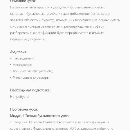
Описание курса:
На занятиях вы в простой и доступной форме ознакомитесь с
основами бухгалтерского учёта и налогообложения. Узнаете, что
является объектами бухучёта, изучите их классификацию, ознакомитесь
с нормативно-правовыми актами, регулирующими эту сферу,
разберётесь в классификации бухгалтерских счетов и изучите
первичные документы.
Аудитория:
• Руководители;
• Менеджеры;
• Технические специалисты;
• Финансовые директоры.
Необходимая подготовка:
Не требуется.
Программа курса:
Модуль 1. Теория бухгалтерского учета:
• Введение. Объекты бухгалтерского учета и их классификация (в
соответствии с Федеральным законом «О бухгалтерском учёте» от 6