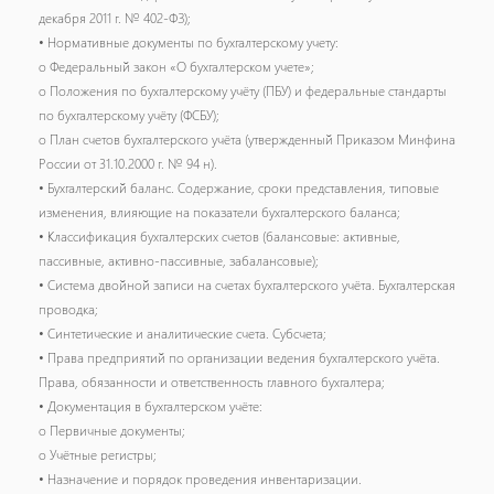
декабря 2011 г. № 402-ФЗ);
• Нормативные документы по бухгалтерскому учету:
o Федеральный закон «О бухгалтерском учете»;
o Положения по бухгалтерскому учёту (ПБУ) и федеральные стандарты
по бухгалтерскому учёту (ФСБУ);
o План счетов бухгалтерского учёта (утвержденный Приказом Минфина
России от 31.10.2000 г. № 94 н).
• Бухгалтерский баланс. Содержание, сроки представления, типовые
изменения, влияющие на показатели бухгалтерского баланса;
• Классификация бухгалтерских счетов (балансовые: активные,
пассивные, активно-пассивные, забалансовые);
• Система двойной записи на счетах бухгалтерского учёта. Бухгалтерская
проводка;
• Синтетические и аналитические счета. Субсчета;
• Права предприятий по организации ведения бухгалтерского учёта.
Права, обязанности и ответственность главного бухгалтера;
• Документация в бухгалтерском учёте:
o Первичные документы;
o Учётные регистры;
• Назначение и порядок проведения инвентаризации.