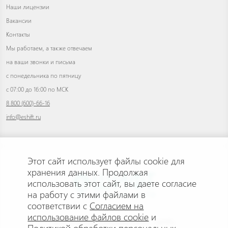
Наши лицензии
Вакансии
Контакты
Мы работаем, а также отвечаем
на ваши звонки и письма
с понедельника по пятницу
с 07:00 до 16:00 по МСК
8 800 (600)-66-16
info@eshift.ru
Этот сайт использует файлы cookie для
хранения данных. Продолжая
использовать этот сайт, вы даете согласие
на работу с этими файлами в
соответствии с
Согласием на
использование файлов cookie
и
© 2026 АНО ДПО «УЧЕБНЫЙ ЦЕНТР «ШИФТ»
Политикой обработки персональных