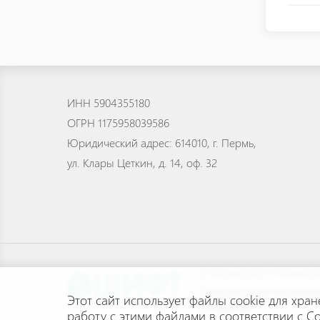
ИНН 5904355180
ОГРН 1175958039586
Юридический адрес: 614010, г. Пермь,
ул. Клары Цеткин, д. 14, оф. 32
© 2026 АНО ДПО «УЧЕБНЫЙ Ц
Политика конфиденциальн
Этот сайт использует файлы cookie для хран
соглашение
.
работу с этими файлами в соответствии с
Со