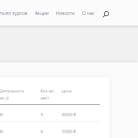
талог курсов
Акции
Новости
О нас
Длительность
Кол-во
Цена
(ак.ч)
мест
40
8
46900 ₽
40
8
35900 ₽