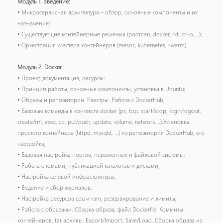
Модуль 1. Введение:
• Микросервисная архитектура – обзор, основные компоненты и их
назначение;
• Существующие контейнерные решения (podman, docker, rkt, cri-o,...);
• Оркестрация кластера контейнеров (mesos, kubernetes, swarm).
Модуль 2. Docker:
• Проект, документация, ресурсы;
• Принцип работы, основные компоненты, установка в Ubuntu;
• Образы и репозитории. Реестры. Работа с DockerHub;
• Базовые команды в контексте docker (ps, top, start/stop, login/logout,
create/rm, exec, cp, pull/push, update, volume, network,…).Установка
простого контейнера (httpd, mysqld, …) из репозитория DockerHub, его
настройка;
• Базовая настройка портов, переменных и файловой системы;
• Работа с томами, публикацией каталогов и дисками;
• Настройка сетевой инфраструктуры;
• Ведение и сбор журналов;
• Настройка ресурсов cpu и ram, резервирование и лимиты;
• Работа с образами. Сборка образа, файл Dockerfile. Коммиты
контейнеров, tar архивы. Export/Import, Save/Load. Сборка образа из