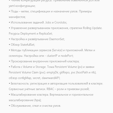
• Чтение конфигурации ресурса. Применение измененной json или
yaml конфигурации;
• Поды – метки, спецификации и назначение узлов. Примеры
манифестов;
• Использование заданий. Jobs и CronJobs;
• Управление развертыванием приложения, стратегии Rolling Update.
Ресурсы Deployment и ReplicaSet;
• Настройка и развёртывание DaemonSet;
• Обзор StatefullSet;
• Методы публикации сервисов (Service) и приложений. Метки и
селекторы. Настройка сети - clusterIP и nodePort;
• Проксирование внутренних приложений кластера;
• Работа с Volume и Storage. Тома Persistent Volume (pv) и заявки
Persistent Volume Claim (pvc). emptyDir, gitRepo, pvc (hostPath и nfs),
обзор configMap, secret, dawnwardAPI;
• Безопасность: регистрация и авторизация пользователей в кластере.
Сервисные учётные записи. RBAC – роли и привязки ролей;
• Масштабирование кластера. Вертикальное и горизонтальное
масштабирование (hpa);
• Обслуживание, откат и очистка узлов.