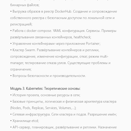
бинарных файлов;
• Выгрузка образов в реестр DockerHub. Создание и сопровождение
собственного реестра с безопасным доступом по локальной сети и
регистрацией;
• Работа с docker compose. YAML конфигурация. Сервисы. Примеры
развёртывания связанных контейнеров, healthcheck;
• Управление контейнерами через приложение Portainer;
• Кластер Swarm. Развёртывание контейнеров и реплики,
сопровождение, изменение конфигурации, откат, режим multi-
manager, тестирование отказа узлов. Существующие проблемы и
ограничения;
• Вопросы безопасности и производительности.
Модуль 3. Kubernetes: Теоретические основы:
• История проекта, основные ресурсы в сети;
• Базовые принципы, логическая и физическая архитектура кластера
(Nodes, Pods, Replicas, Services, Volumes,...);
• Сетевая инфраструктура. Сети кластера и подов. Разрешение имён;
• Хранилище etcd;
• API-сервер, планировщик, развёртывание и реплики. Назначение