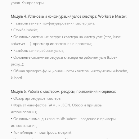
узлов. Контроллеры.
Модуль 4. Установка и конфигурация узлов кластера: Workers и Master:
• Развёртывание и конфигурирования мастер узла;
• Служба kubelet;
• Основные системные ресурсы кластера на мастер узле (etcd, kube-
apiserver, … ), просмотр их состояния и проверка;
• Развёртывание рабочих узлов;
• Основные системные ресурсы кластера на рабочем узле (kube-
proxy,..);
• Общая проверка функциональности кластера, инструменты kubeadm,
kubectl.
Модуль 5. Работа с кластером: ресурсы, приложения и сервисы:
• Обзор api ресурсов кластера;
• Формат манифестов: YAML и JSON. Обзор и примеры
использования;
• Основные команды клиента k8s kubectl - введение и примеры
использования;
• Контейнеры и поды (pods, модули);