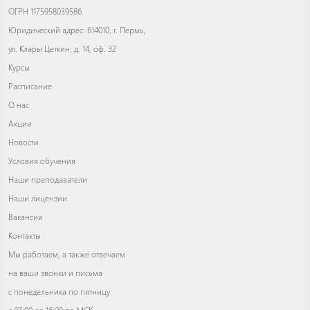
ОГРН 1175958039586
Юридический адрес: 614010, г. Пермь,
ул. Клары Цеткин, д. 14, оф. 32
Курсы
Расписание
О нас
Акции
Новости
Условия обучения
Наши преподаватели
Наши лицензии
Вакансии
Контакты
Мы работаем, а также отвечаем
на ваши звонки и письма
с понедельника по пятницу