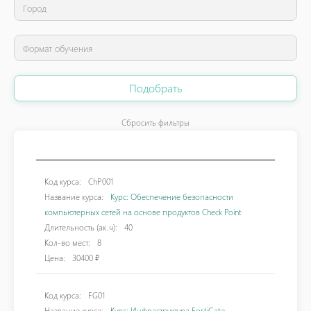
Подобрать
Сбросить фильтры
Код курса:
ChP001
Название курса:
Курс: Обеспечение безопасности
компьютерных сетей на основе продуктов Check Point
Длительность (ак.ч):
40
Кол-во мест:
8
Цена:
30400 ₽
Код курса:
FG01
Название курса:
Курс: Инфраструктура FortiGate