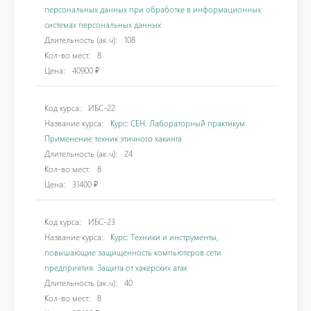
персональных данных при обработке в информационных
системах персональных данных
Длительность (ак.ч):
108
Кол-во мест:
8
Цена:
40900 ₽
Код курса:
ИБС-22
Название курса:
Курс: CEH. Лабораторный практикум.
Применение техник этичного хакинга
Длительность (ак.ч):
24
Кол-во мест:
8
Цена:
31400 ₽
Код курса:
ИБС-23
Название курса:
Курс: Техники и инструменты,
повышающие защищенность компьютеров сети
предприятия. Защита от хакерских атак
Длительность (ак.ч):
40
Кол-во мест:
8