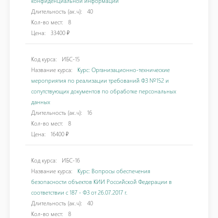
конфиденциальной информации
Длительность (ак.ч):
40
Кол-во мест:
8
Цена:
33400 ₽
Код курса:
ИБС-15
Название курса:
Курс: Организационно-технические
мероприятия по реализации требований ФЗ №152 и
сопутствующих документов по обработке персональных
данных
Длительность (ак.ч):
16
Кол-во мест:
8
Цена:
16400 ₽
Код курса:
ИБС-16
Название курса:
Курс: Вопросы обеспечения
безопасности объектов КИИ Российской Федерации в
соответствии с 187 - ФЗ от 26.07.2017 г.
Длительность (ак.ч):
40
Кол-во мест:
8