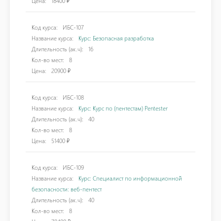
Цена:
18400 ₽
Код курса:
ИБС-107
Название курса:
Курс: Безопасная разработка
Длительность (ак.ч):
16
Кол-во мест:
8
Цена:
20900 ₽
Код курса:
ИБС-108
Название курса:
Курс: Курс по (пентестам) Pentester
Длительность (ак.ч):
40
Кол-во мест:
8
Цена:
51400 ₽
Код курса:
ИБС-109
Название курса:
Курс: Специалист по информационной
безопасности: веб-пентест
Длительность (ак.ч):
40
Кол-во мест:
8