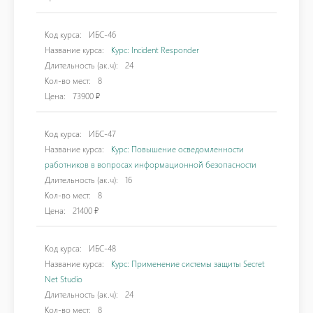
Код курса:
ИБС-46
Название курса:
Курс: Incident Responder
Длительность (ак.ч):
24
Кол-во мест:
8
Цена:
73900 ₽
Код курса:
ИБС-47
Название курса:
Курс: Повышение осведомленности
работников в вопросах информационной безопасности
Длительность (ак.ч):
16
Кол-во мест:
8
Цена:
21400 ₽
Код курса:
ИБС-48
Название курса:
Курс: Применение системы защиты Secret
Net Studio
Длительность (ак.ч):
24
Кол-во мест:
8