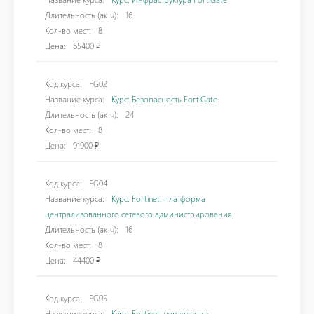
Длительность (ак.ч):
16
Кол-во мест:
8
Цена:
65400 ₽
Код курса:
FG02
Название курса:
Курс: Безопасность FortiGate
Длительность (ак.ч):
24
Кол-во мест:
8
Цена:
91900 ₽
Код курса:
FG04
Название курса:
Курс: Fortinet: платформа
централизованного сетевого администрирования
Длительность (ак.ч):
16
Кол-во мест:
8
Цена:
44400 ₽
Код курса:
FG05
Название курса:
Курс: Fortinet: управление