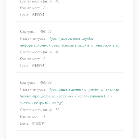
Длительность (ак.ч):
40
Кол-во мест:
8
Цена:
64900 ₽
Код курса:
ИБС-27
Название курса:
Курс: Руководитель службы
информационной безопасности и защиты от хакерских атак
Длительность (ак.ч):
40
Кол-во мест:
8
Цена:
64400 ₽
Код курса:
ИБС-28
Название курса:
Курс: Защита данных от утечек. От анализа
бизнес-процессов до настройки и использования DLP-
системы (закрытый контур)
Длительность (ак.ч):
32
Кол-во мест:
8
Цена:
91900 ₽