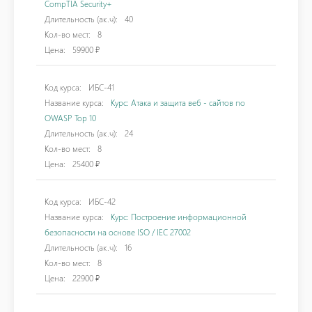
CompTIA Security+
Длительность (ак.ч):
40
Кол-во мест:
8
Цена:
59900 ₽
Код курса:
ИБС-41
Название курса:
Курс: Атака и защита веб - сайтов по
OWASP Top 10
Длительность (ак.ч):
24
Кол-во мест:
8
Цена:
25400 ₽
Код курса:
ИБС-42
Название курса:
Курс: Построение информационной
безопасности на основе ISO / IEC 27002
Длительность (ак.ч):
16
Кол-во мест:
8
Цена:
22900 ₽