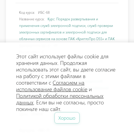
Код курса:
ИБС-68
Название курса:
Курс: Порядок развертывания и
применения служб электронной подписи, служб проверки
электронных сертификатов и электронной подписи для
облачных сервисов на основе ПАК «КриптоПро DSS» и ПАК
Длительность (ак.ч):
24
Кол-во мест:
8
Этот сайт использует файлы cookie для
Цена:
33400 ₽
хранения данных. Продолжая
использовать этот сайт, вы даете согласие
на работу с этими файлами в
Код курса:
ИБС-69
соответствии с
Согласием на
Название курса:
Курс: Использование электронной
использование файлов cookie
и
подписи и развертывание PKI на основе Удостоверения
Политикой обработки персональных
центра КриптоПро 2.0
данных
. Если вы не согласны, просто
Длительность (ак.ч):
40
покиньте наш сайт.
Кол-во мест:
8
Цена:
35900 ₽
Хорошо
Код курса:
ИБС-70