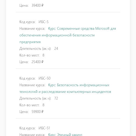
Цена:
39400 ₽
Код курса:
ИБС-5
Название курса:
Курс: Современные средства Microsoft для
обеспечения информационной безопасности
предприятия
Длительность (ак.ч):
24
Кол-во мест:
8
Цена:
25400 ₽
Код курса:
ИБС-50
Название курса:
Курс: Безопасность информационных
технологий и расследование компьютерных инцидентов
Длительность (ак.ч):
72
Кол-во мест:
8
Цена:
59900 ₽
Код курса:
ИБС-51
Название курса:
Курс: Этичный хакинг.