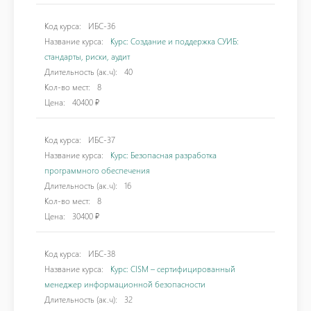
Код курса:
ИБС-36
Название курса:
Курс: Создание и поддержка СУИБ:
стандарты, риски, аудит
Длительность (ак.ч):
40
Кол-во мест:
8
Цена:
40400 ₽
Код курса:
ИБС-37
Название курса:
Курс: Безопасная разработка
программного обеспечения
Длительность (ак.ч):
16
Кол-во мест:
8
Цена:
30400 ₽
Код курса:
ИБС-38
Название курса:
Курс: CISM – сертифицированный
менеджер информационной безопасности
Длительность (ак.ч):
32