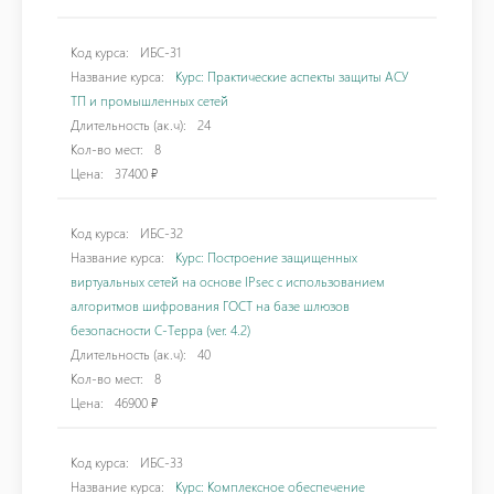
Код курса:
ИБС-31
Название курса:
Курс: Практические аспекты защиты АСУ
ТП и промышленных сетей
Длительность (ак.ч):
24
Кол-во мест:
8
Цена:
37400 ₽
Код курса:
ИБС-32
Название курса:
Курс: Построение защищенных
виртуальных сетей на основе IPsec с использованием
алгоритмов шифрования ГОСТ на базе шлюзов
безопасности С-Терра (ver. 4.2)
Длительность (ак.ч):
40
Кол-во мест:
8
Цена:
46900 ₽
Код курса:
ИБС-33
Название курса:
Курс: Комплексное обеспечение