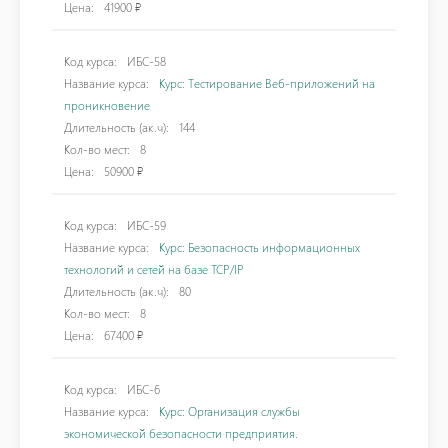
Цена:
41900 ₽
Код курса:
ИБС-58
Название курса:
Курс: Тестирование Веб-приложений на
проникновение
Длительность (ак.ч):
144
Кол-во мест:
8
Цена:
50900 ₽
Код курса:
ИБС-59
Название курса:
Курс: Безопасность информационных
технологий и сетей на базе TCP/IP
Длительность (ак.ч):
80
Кол-во мест:
8
Цена:
67400 ₽
Код курса:
ИБС-6
Название курса:
Курс: Организация службы
экономической безопасности предприятия.