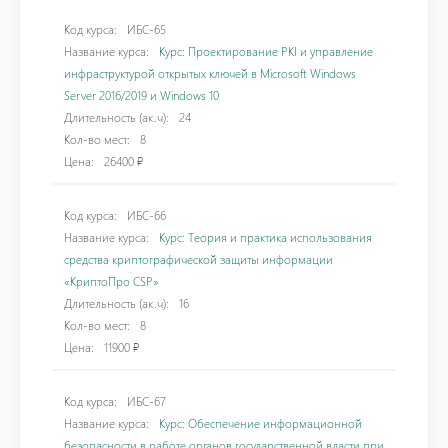
Код курса:
ИБС-65
Название курса:
Курс: Проектирование PKI и управление
инфраструктурой открытых ключей в Microsoft Windows
Server 2016/2019 и Windows 10
Длительность (ак.ч):
24
Кол-во мест:
8
Цена:
26400 ₽
Код курса:
ИБС-66
Название курса:
Курс: Теория и практика использования
средства криптографической защиты информации
«КриптоПро CSP»
Длительность (ак.ч):
16
Кол-во мест:
8
Цена:
11900 ₽
Код курса:
ИБС-67
Название курса:
Курс: Обеспечение информационной
безопасности в работе органов государственной власти при